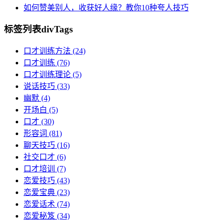
如何赞美别人，收获好人缘？教你10种夸人技巧
标签列表
divTags
口才训练方法
(24)
口才训练
(76)
口才训练理论
(5)
说话技巧
(33)
幽默
(4)
开场白
(5)
口才
(30)
形容词
(81)
聊天技巧
(16)
社交口才
(6)
口才培训
(7)
恋爱技巧
(43)
恋爱宝典
(23)
恋爱话术
(74)
恋爱秘笈
(34)