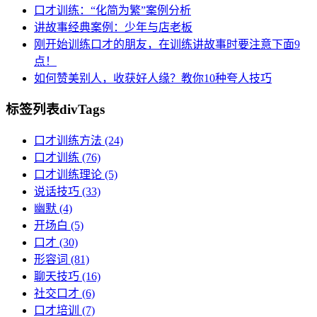
口才训练：“化简为繁”案例分析
讲故事经典案例：少年与店老板
刚开始训练口才的朋友，在训练讲故事时要注意下面9
点！
如何赞美别人，收获好人缘？教你10种夸人技巧
标签列表
divTags
口才训练方法
(24)
口才训练
(76)
口才训练理论
(5)
说话技巧
(33)
幽默
(4)
开场白
(5)
口才
(30)
形容词
(81)
聊天技巧
(16)
社交口才
(6)
口才培训
(7)