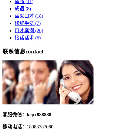
情商
(11)
成语
(8)
幽默口才
(18)
修辞手法
(7)
口才案例
(26)
接话话术
(5)
联系信息
contact
客服微信：kcpx888888
移动电话：
18983787060