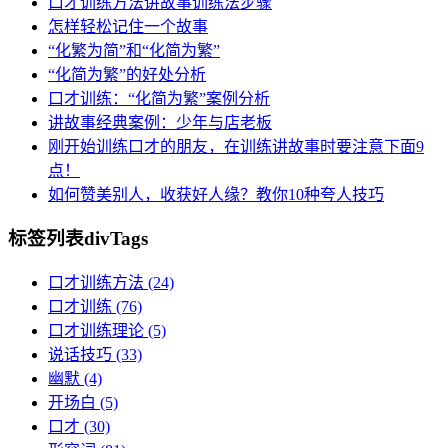
口才训练方法讲故事训练法步骤
怎样轻松记住一个故事
“化繁为简”和“化简为繁”
“化简为繁”的好处分析
口才训练：“化简为繁”案例分析
讲故事经典案例：少年与店老板
刚开始训练口才的朋友，在训练讲故事时要注意下面9
点！
如何赞美别人，收获好人缘？教你10种夸人技巧
标签列表
divTags
口才训练方法
(24)
口才训练
(76)
口才训练理论
(5)
说话技巧
(33)
幽默
(4)
开场白
(5)
口才
(30)