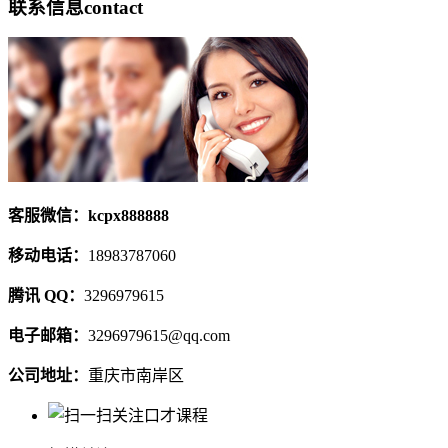
联系信息
contact
客服微信：kcpx888888
移动电话：
18983787060
腾讯 QQ：
3296979615
电子邮箱：
3296979615@qq.com
公司地址：
重庆市南岸区