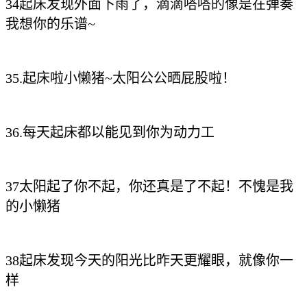
34起床发现外面下雨了，滴滴嗒嗒的像是在弹奏
我想你的乐谱~
35.起床啦小懒猪~太阳公公晒屁股啦！
36.每天起床都以能见到你为动力工
37太阳起了你不起，你还真是了不起！不愧是我
的小懒猪
38起床发现今天的阳光比昨天更耀眼，就像你一
样