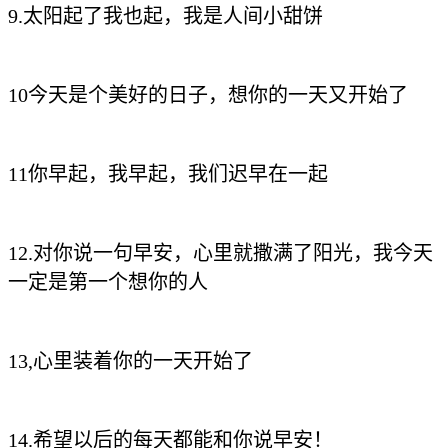
9.太阳起了我也起，我是人间小甜饼
10今天是个美好的日子，想你的一天又开始了
11你早起，我早起，我们迟早在一起
12.对你说一句早安，心里就撒满了阳光，我今天
一定是第一个想你的人
13,心里装着你的一天开始了
14.希望以后的每天都能和你说早安！