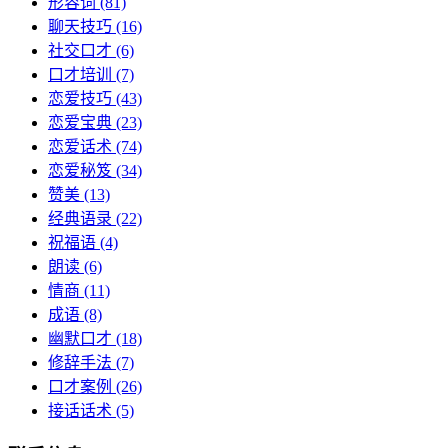
形容词
(81)
聊天技巧
(16)
社交口才
(6)
口才培训
(7)
恋爱技巧
(43)
恋爱宝典
(23)
恋爱话术
(74)
恋爱秘笈
(34)
赞美
(13)
经典语录
(22)
祝福语
(4)
朗读
(6)
情商
(11)
成语
(8)
幽默口才
(18)
修辞手法
(7)
口才案例
(26)
接话话术
(5)