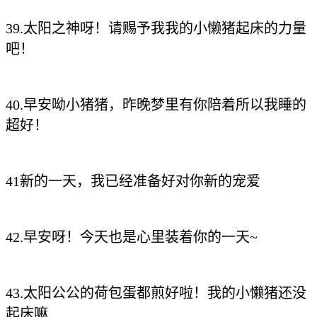
39.太阳之神呀！请赐予我我的小懒猪起床的力量
吧！
40.早安呦小猪猪，昨晚梦里有你陪着所以我睡的
超好！
41新的一天，我已经准备好对你新的宠爱
42.早安呀！今天也是心里装着你的一天~
43.太阳公公的荷包蛋都煎好啦！我的小懒猪还没
起床嘛