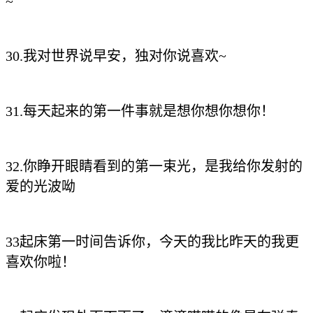
~
30.我对世界说早安，独对你说喜欢~
31.每天起来的第一件事就是想你想你想你！
32.你睁开眼睛看到的第一束光，是我给你发射的
爱的光波呦
33起床第一时间告诉你，今天的我比昨天的我更
喜欢你啦！