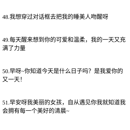
48.我想穿过对话框去把我的睡美人吻醒呀
49.每天醒来想到你的可爱和温柔，我的一天又充
满了力量
50.早呀~你知道今天是什么日子吗？是我爱你的
又一天！
51.早安呀我美丽的女孩，自从遇见你我就知道我
会拥有每一个美好的清晨~