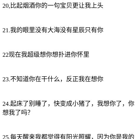
20,比起烟酒你的一句宝贝更让我上头
21.我的眼里没有大海没有星辰只有你
22现在我超级想你想扑进你怀里
23.不知道你在干什么，反正我在想你
24.起床了别睡了，快变成小猪了，我想你了，你
想我了吗？
25.每天醒来我都觉得有阳光照耀，因为你是我的