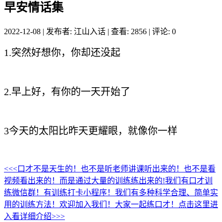
早安情话集
2022-12-08
|
发布者: 江山入话
|
查看: 2856
|
评论: 0
1.突然好想你，你却还没起
2.早上好，有你的一天开始了
3今天的太阳比昨天更耀眼，就像你一样
<<<口才不是天生的！也不是听老师讲课听出来的！也不是看
视频看出来的！而是通过大量的训练练出来的!我们有口才训
练微信群！有训练打卡小程序！我们有多种科学合理、简单实
用的训练方法！欢迎加入我们！大家一起练口才！点击这里进
入看详细介绍>>>