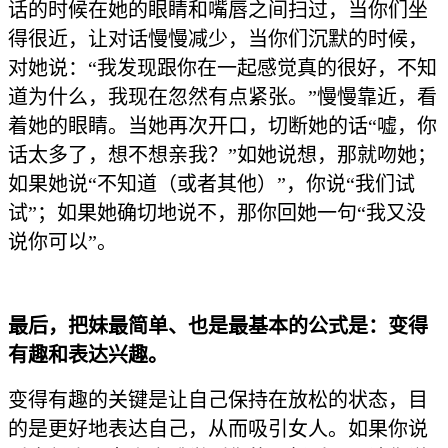
话的时候在她的眼睛和嘴唇之间扫过，当你们坐
得很近，让对话慢慢减少，当你们沉默的时候，
对她说：“我发现跟你在一起感觉真的很好，不知
道为什么，我现在忽然有点紧张。”慢慢靠近，看
着她的眼睛。当她再次开口，切断她的话“嘘，你
话太多了，想不想亲我？”如她说想，那就吻她；
如果她说“不知道（或者其他）”，你说“我们试
试”；如果她确切地说不，那你回她一句“我又没
说你可以”。
最后，把妹最简单、也是最基本的公式是：变得
有趣和表达兴趣。
变得有趣的关键是让自己保持在放松的状态，目
的是更好地表达自己，从而吸引女人。如果你说