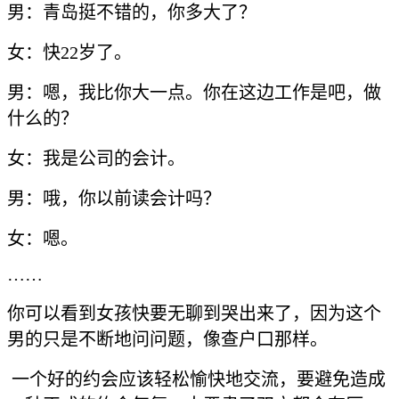
男：青岛挺不错的，你多大了？
女：快22岁了。
男：嗯，我比你大一点。你在这边工作是吧，做
什么的？
女：我是公司的会计。
男：哦，你以前读会计吗？
女：嗯。
……
你可以看到女孩快要无聊到哭出来了，因为这个
男的只是不断地问问题，像查户口那样。
一个好的约会应该轻松愉快地交流，要避免造成