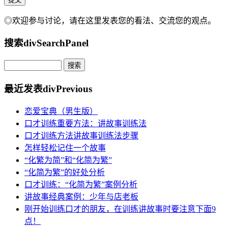
◎欢迎参与讨论，请在这里发表您的看法、交流您的观点。
搜索
divSearchPanel
最近发表
divPrevious
恋爱宝典（男生版）
口才训练重要方法：讲故事训练法
口才训练方法讲故事训练法步骤
怎样轻松记住一个故事
“化繁为简”和“化简为繁”
“化简为繁”的好处分析
口才训练：“化简为繁”案例分析
讲故事经典案例：少年与店老板
刚开始训练口才的朋友，在训练讲故事时要注意下面9
点！