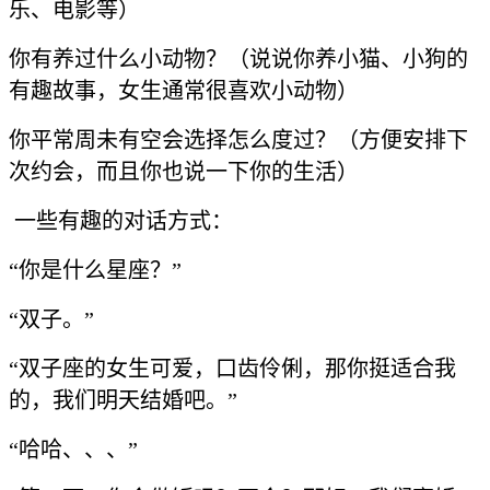
乐、电影等）
你有养过什么小动物？（说说你养小猫、小狗的
有趣故事，女生通常很喜欢小动物）
你平常周未有空会选择怎么度过？（方便安排下
次约会，而且你也说一下你的生活）
一些有趣的对话方式：
“你是什么星座？”
“双子。”
“双子座的女生可爱，口齿伶俐，那你挺适合我
的，我们明天结婚吧。”
“哈哈、、、”