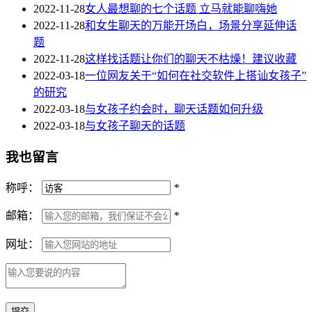
2022-11-28
女人最想聊的七个话题 立马就能聊嗨她
2022-11-28
和女生聊天的万能开场白，场景分享延伸话
题
2022-11-28
这样找话题让你们的聊天不枯燥！建议收藏
2022-03-18
一位网友关于“如何在社交软件上搭讪女孩子”
的研究
2022-03-18
与女孩子约会时，聊天话题如何升级
2022-03-18
与女孩子聊天的话题
我也留言
称呼：
*
邮箱：
*
网址：