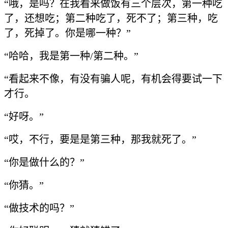
“哦，是吗？在我看来做饭有三个层次，第一种吃
了，还想吃；第二种吃了，死不了；第三种，吃
了，死掉了。你是哪一种？”
“哈哈，我是第一种/第二种。”
“看起来不像，有没有骗人呢，有机会得要试一下
才行。
“好呀。”
“哎，不行，要是是第三种，那我就死了。”
“你是做什么的？”
“你猜。”
“做技术的吗？”