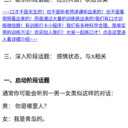
<<<口才不是天生的！也不是听老师讲课听出来的！也不是看
视频看出来的！而是通过大量的训练练出来的!我们有口才训
练微信群！有训练打卡小程序！我们有多种科学合理、简单实
用的训练方法！欢迎加入我们！大家一起练口才！点击这里进
入看详细介绍>>>
三、深入阶段话题： 感情状态，与X相关
一、启动阶段话题
通常你可能会听到一男一女类似这样的对话：
男： 你是哪里人？
女：我是青岛的。