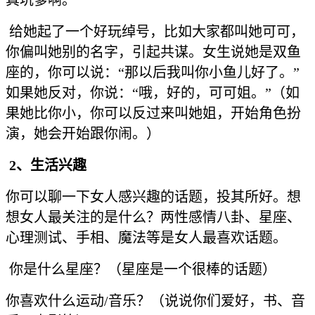
给她起了一个好玩绰号，比如大家都叫她可可，
你偏叫她别的名字，引起共谋。女生说她是双鱼
座的，你可以说：“那以后我叫你小鱼儿好了。”
如果她反对，你说：“哦，好的，可可姐。”（如
果她比你小，你可以反过来叫她姐，开始角色扮
演，她会开始跟你闹。）
2、生活兴趣
你可以聊一下女人感兴趣的话题，投其所好。想
想女人最关注的是什么？两性感情八卦、星座、
心理测试、手相、魔法等是女人最喜欢话题。
你是什么星座？（星座是一个很棒的话题）
你喜欢什么运动/音乐？（说说你们爱好，书、音