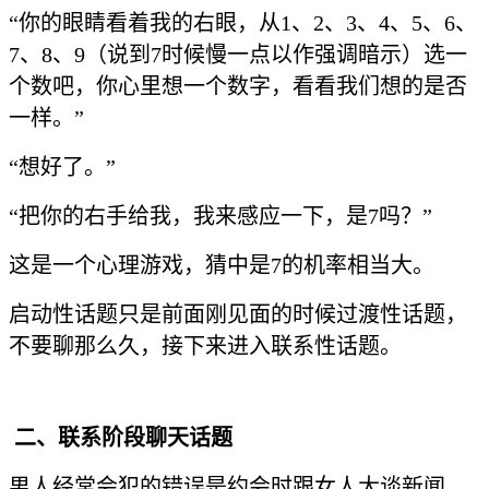
“你的眼睛看着我的右眼，从1、2、3、4、5、6、
7、8、9（说到7时候慢一点以作强调暗示）选一
个数吧，你心里想一个数字，看看我们想的是否
一样。”
“想好了。”
“把你的右手给我，我来感应一下，是7吗？”
这是一个心理游戏，猜中是7的机率相当大。
启动性话题只是前面刚见面的时候过渡性话题，
不要聊那么久，接下来进入联系性话题。
二、联系阶段聊天话题
男人经常会犯的错误是约会时跟女人大谈新闻、