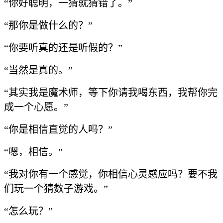
“你好聪明，一猜就猜错了。”
“那你是做什么的？”
“你要听真的还是听假的？”
“当然是真的。”
“其实我是魔术师，等下你请我喝东西，我帮你完
成一个心愿。”
“你是相信直觉的人吗？”
“嗯，相信。”
“我对你有一个感觉，你相信心灵感应吗？要不我
们玩一个猜数子游戏。”
“怎么玩？”