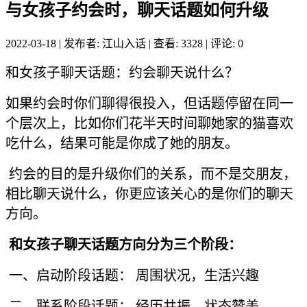
与女孩子约会时，聊天话题如何升级
2022-03-18
|
发布者: 江山入话
|
查看: 3328
|
评论: 0
和女孩子聊天话题：约会聊天说什么？
如果约会时你们聊得很投入，但话题停留在同一
个层次上，比如你们花半天时间聊她家的猫喜欢
吃什么，结果可能是你成了她的朋友。
约会的目的是升级你们的关系，而不是交朋友，
相比聊天说什么，你更应该关心的是你们的聊天
方向。
和女孩子聊天话题方向分为三个阶段：
一、启动阶段话题： 周围状况，生活兴趣
二、联系阶段话题： 经历共振，状态赞美