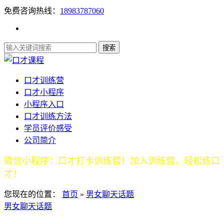
免费咨询热线：
18983787060
口才训练营
口才小程序
小程序入口
口才训练方法
学员评价感受
公司简介
微信小程序：口才打卡训练营！加入训练营，轻松练口
才！
您现在的位置：
首页
»
男女聊天话题
男女聊天话题