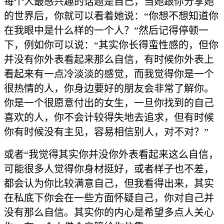
每个人最感兴趣的话题是自己，当她跟你分享她
的世界后，你就可以看着她说：“你想不想知道你
在我眼中是什么样的一个人？”然后记得停顿一
下，例如你可以说：“其实你长得蛮性感的，但你
并没有你外表看起来那么自信，有时候你外表上
看起来有一点冷淡淡的感觉，而我觉得你是一个
很热情的人，你身边要好的朋友会非常了解你。
你是一个很愿意付出的女生，一旦你找到的自己
喜欢的人，你不会计较得失地去追求，但有时候
你有时候没有主见，容易相信别人，对不对？”
或者“我觉得其实你并没你外表看起来这么自信，
可能很多人觉得你身材挺好，或者样子也不差，
都会认为你比较满意自己，但我看得出来，其实
在私底下你会在一些方面怀疑自己，你对自己并
没有那么自信。其实你的内心是希望多点人关心