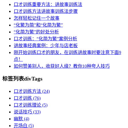
口才训练重要方法：讲故事训练法
口才训练方法讲故事训练法步骤
怎样轻松记住一个故事
“化繁为简”和“化简为繁”
“化简为繁”的好处分析
口才训练：“化简为繁”案例分析
讲故事经典案例：少年与店老板
刚开始训练口才的朋友，在训练讲故事时要注意下面9
点！
如何赞美别人，收获好人缘？教你10种夸人技巧
标签列表
divTags
口才训练方法
(24)
口才训练
(76)
口才训练理论
(5)
说话技巧
(33)
幽默
(4)
开场白
(5)