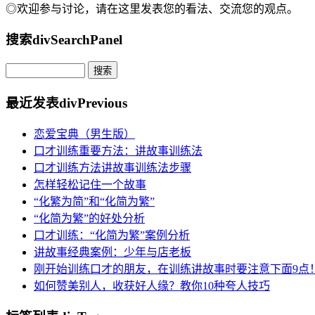
◎欢迎参与讨论，请在这里发表您的看法、交流您的观点。
搜索
divSearchPanel
最近发表
divPrevious
恋爱宝典（男生版）
口才训练重要方法：讲故事训练法
口才训练方法讲故事训练法步骤
怎样轻松记住一个故事
“化繁为简”和“化简为繁”
“化简为繁”的好处分析
口才训练：“化简为繁”案例分析
讲故事经典案例：少年与店老板
刚开始训练口才的朋友，在训练讲故事时要注意下面9点
如何赞美别人，收获好人缘？教你10种夸人技巧