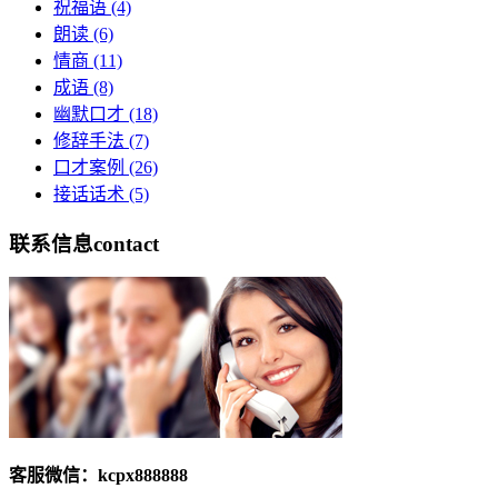
祝福语
(4)
朗读
(6)
情商
(11)
成语
(8)
幽默口才
(18)
修辞手法
(7)
口才案例
(26)
接话话术
(5)
联系信息
contact
客服微信：kcpx888888