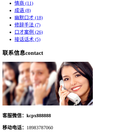
情商
(11)
成语
(8)
幽默口才
(18)
修辞手法
(7)
口才案例
(26)
接话话术
(5)
联系信息
contact
客服微信：kcpx888888
移动电话：
18983787060