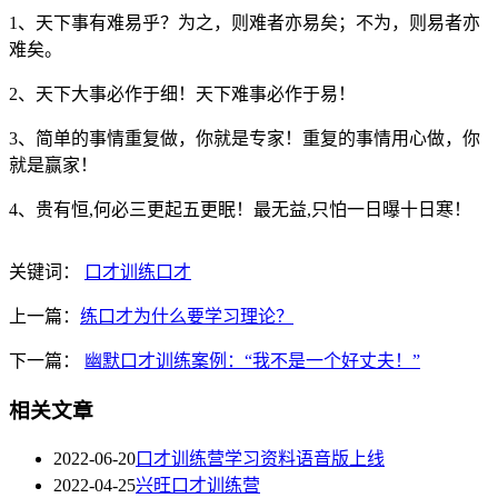
1、天下事有难易乎？为之，则难者亦易矣；不为，则易者亦
难矣。
2、天下大事必作于细！天下难事必作于易！
3、简单的事情重复做，你就是专家！重复的事情用心做，你
就是赢家！
4、贵有恒,何必三更起五更眠！最无益,只怕一日曝十日寒！
关键词：
口才训练
口才
上一篇：
练口才为什么要学习理论？
下一篇：
幽默口才训练案例：“我不是一个好丈夫！”
相关文章
2022-06-20
口才训练营学习资料语音版上线
2022-04-25
兴旺口才训练营