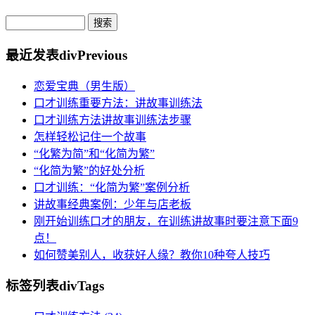
最近发表
divPrevious
恋爱宝典（男生版）
口才训练重要方法：讲故事训练法
口才训练方法讲故事训练法步骤
怎样轻松记住一个故事
“化繁为简”和“化简为繁”
“化简为繁”的好处分析
口才训练：“化简为繁”案例分析
讲故事经典案例：少年与店老板
刚开始训练口才的朋友，在训练讲故事时要注意下面9
点！
如何赞美别人，收获好人缘？教你10种夸人技巧
标签列表
divTags