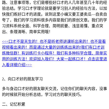
路、注意事项等，它们是哪些好口才的人几年甚至几十年的经
验总结。学习口才学理论就是要学习别人的经验与方法，以加
快我们练好口才的进度。说到这里小编又要王婆卖瓜—自卖自
夸了，我们的学习资料很多内容是我们的原创文章。我们的学
习资料系统全面、科学合理、简明扼要、浅显易懂、重点突
出、条理清晰、简单实用哦！
<<<口才不是天生的！也不是听老师讲课听出来的！也不是看
视频看出来的！而是通过大量的训练练出来的!我们有口才训
练微信群！有训练打卡小程序！我们有多种科学合理、简单实
用的训练方法！欢迎加入我们！大家一起练口才！点击这里进
入看详细介绍>>>
2、向口才好的朋友学习
多与身边口才好的朋友聊天交流，记住你们的聊天内容，没事
的时候就开始分析总结，学习对方的聊天技巧。
二、记忆积累