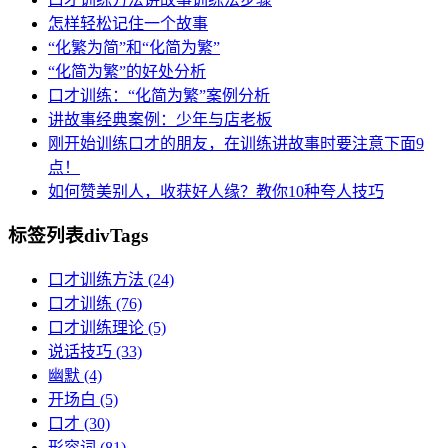
怎样轻松记住一个故事
“化繁为简”和“化简为繁”
“化简为繁”的好处分析
口才训练：“化简为繁”案例分析
讲故事经典案例：少年与店老板
刚开始训练口才的朋友，在训练讲故事时要注意下面9
点！
如何赞美别人，收获好人缘？教你10种夸人技巧
标签列表
divTags
口才训练方法
(24)
口才训练
(76)
口才训练理论
(5)
说话技巧
(33)
幽默
(4)
开场白
(5)
口才
(30)
形容词
(81)