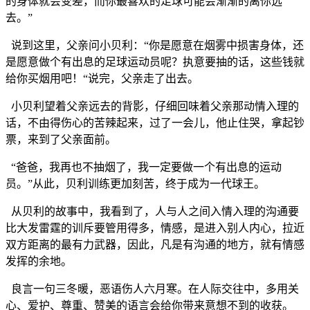
的身体就会变差，而你最喜欢的足球可能会渐渐的离你远
去。”
说到这里，父亲问小贝利：“你是愿意在烟雾中损害身体，还
是愿意做个有出息的足球运动员呢？执意要抽的话，这些钱就
给你买烟用吧！“说完，父亲走了出去。
小贝利望着父亲远去的背影，仔细回味着父亲那动情入理的
话，不由得伤心的苦辣起来，过了一会儿，他止住哭，拿起钞
票，来到了父亲面前。
“爸爸，我再也不抽烟了，我一定要做一个有出息的运动
员。”从此，贝利训练更加刻苦，终于成为一代球王。
从贝利的故事中，我看到了，人与人之间入情入理的沟通要
比大发雷霆的训斥要管用得多，情感，是进入别人内心，拉近
双方距离的最有力武器，因此，凡是有沟通的地方，就有情感
发挥的余地。
良言一句三冬暖，恶语伤人六月寒。在人际交往中，多用关
心、爱护、尊重、赞美的语言会给你带来意想不到的收获。