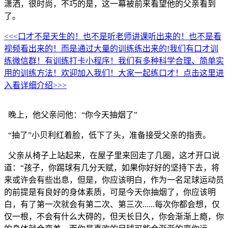
潇洒，很时尚，不巧的是，这一幕被前来看望他的父亲看到
了。
<<<口才不是天生的！也不是听老师讲课听出来的！也不是看
视频看出来的！而是通过大量的训练练出来的!我们有口才训
练微信群！有训练打卡小程序！我们有多种科学合理、简单实
用的训练方法！欢迎加入我们！大家一起练口才！点击这里进
入看详细介绍>>>
晚上，他父亲问他：“你今天抽烟了”
“抽了”小贝利红着脸，低下了头，准备接受父亲的指责。
父亲从椅子上站起来，在屋子里来回走了几圈，这才开口说
道：“孩子，你踢球有几分天赋，如果你好好的坚持下去，将
来或许会有些出息，但是，你应该明白，作为一名足球运动员
的前提是有良好的身体素质，可是今天你抽烟了，你应该明
白，有了第一次就会有第二次、第三次......每次你都会想，仅
仅一根，不会有什么大碍的，但天长日久，你会渐渐上瘾，你