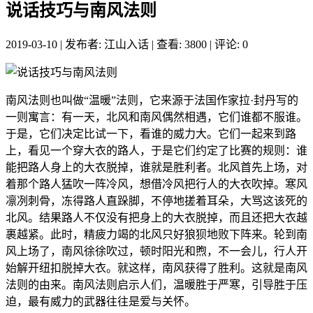
说话技巧与南风法则
2019-03-10
|
发布者: 江山入话
|
查看: 3800
|
评论: 0
南风法则也叫做“温暖”法则，它来源于法国作家拉·封丹写的
一则寓言：有一天，北风和南风偶然相遇，它们谁都不服谁。
于是，它们决定比试一下，看谁的威力大。它们一起来到路
上，看见一个穿大衣的路人，于是它们约定了比赛的规则：谁
能把路人身上的大衣脱掉，谁就是胜利者。北风首先上场，对
着那个路人猛吹一阵冷风，想借冷风把行人的大衣吹掉。寒风
凛冽刺骨，冻得路人直跺脚，不停地搓着耳朵，大骂这该死的
北风。结果路人不仅没有把身上的大衣脱掉，而且还把大衣越
裹越紧。此时，精疲力竭的北风只好狼狈地败下阵来。轮到南
风上场了，南风徐徐吹过，顿时阳光和煦，不一会儿，行人开
始解开纽扣脱掉大衣。就这样，南风获得了胜利。这就是南风
法则的由来。南风法则启示人们，温暖胜于严寒，引导胜于压
迫，最有威力的武器往往是爱与关怀。