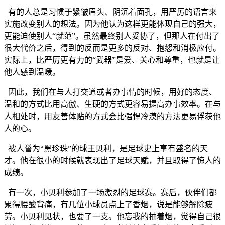
有的人总是习惯于紧皱眉头、阴沉着面孔，用严厉的语言来
实施改变别人的想法。因为他认为这样更能体现自己的强大，
更能迫使别人“就范”。虽然最终别人妥协了，但那人在付出了
很大代价之后，得到的反而是更多的反对、抱怨和消极应付。
实际上，比严厉更有力的“武器”是爱、关心和尊重，也就是让
他人感到温暖。
因此，我们在与人打交道或者办事情的时候，用好的态度、
温和的方式比用高傲、生硬的方式更容易提高办事效率。在与
人相处时，用友善体贴的方式会比强悍冷漠的方法更易俘获他
人的心。
被人誉为“黑珍珠”的球王贝利，是足球史上享有盛名的天
才。他在很小的时候就表现出了足球天赋，并且取得了惊人的
成绩。
有一次，小贝利参加了一场激烈的足球赛。赛后，伙伴们都
累得腰酸背痛，有几位小球员点上了香烟，说是能够解除疲
劳。小贝利见状，也要了一支。他忘我的抽着烟，觉得自己很