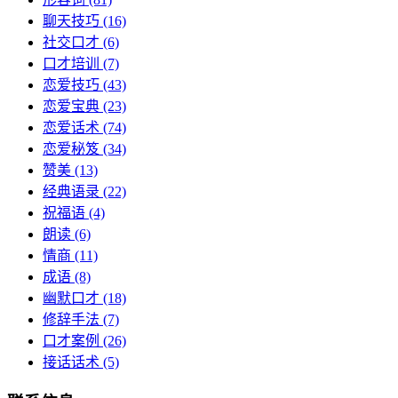
聊天技巧
(16)
社交口才
(6)
口才培训
(7)
恋爱技巧
(43)
恋爱宝典
(23)
恋爱话术
(74)
恋爱秘笈
(34)
赞美
(13)
经典语录
(22)
祝福语
(4)
朗读
(6)
情商
(11)
成语
(8)
幽默口才
(18)
修辞手法
(7)
口才案例
(26)
接话话术
(5)