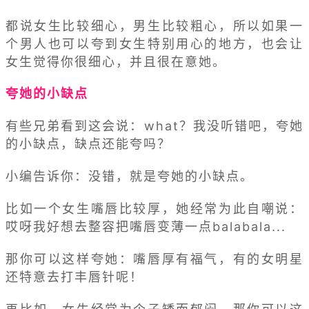
都说女生比较细心，男生比较粗心，所以如果一
个男人也可以夸到女生特别用心的地方，也会让
女生觉得你很细心，并且很在意她。
夸她的小缺点
有些兄弟看到这会说：what？我没听错吧，夸她
的小缺点，缺点还能夸吗？
小编告诉你：没错，就是夸她的小缺点。
比如一个女生嘴唇比较厚，她经常为此自嘲说：
哎呀我好想去整容把嘴唇变薄一点balabala...
那你可以这样夸她：嘴唇厚有福气，有的女明星
还特意去打丰唇针呢！