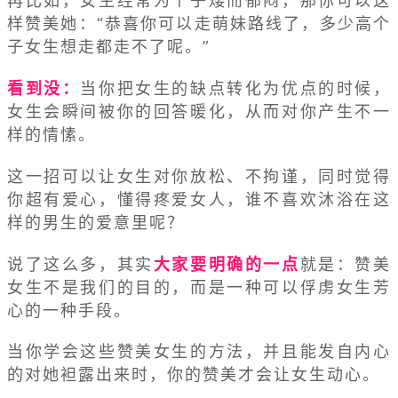
再比如，女生经常为个子矮而郁闷，那你可以这
样赞美她：“恭喜你可以走萌妹路线了，多少高个
子女生想走都走不了呢。”
看到没：
当你把女生的缺点转化为优点的时候，
女生会瞬间被你的回答暖化，从而对你产生不一
样的情愫。
这一招可以让女生对你放松、不拘谨，同时觉得
你超有爱心，懂得疼爱女人，谁不喜欢沐浴在这
样的男生的爱意里呢？
说了这么多，其实
大家要明确的一点
就是：赞美
女生不是我们的目的，而是一种可以俘虏女生芳
心的一种手段。
当你学会这些赞美女生的方法，并且能发自内心
的对她袒露出来时，你的赞美才会让女生动心。