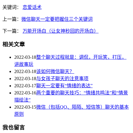
关键词：
恋爱话术
上一篇：
微信聊天一定要把握住三个关键词
下一篇：
万能开场白（让女神秒回的开场白）
相关文章
2022-03-18
整个聊天过程就是：调侃，开玩笑，打压，
讲故事玩
2022-03-18
该如何微信聊天？
2022-03-18
与女孩子聊天的注意事项
2022-03-17
聊天一定要有“情绪的表达”
2022-03-16
两个重要的聊天技巧：“情绪共鸣法”和“情景
描绘法”
2022-03-15
微信（包括QQ、陌陌、短信等）聊天的基本
原则
我也留言