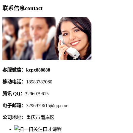
联系信息
contact
客服微信：kcpx888888
移动电话：
18983787060
腾讯 QQ：
3296979615
电子邮箱：
3296979615@qq.com
公司地址：
重庆市南岸区