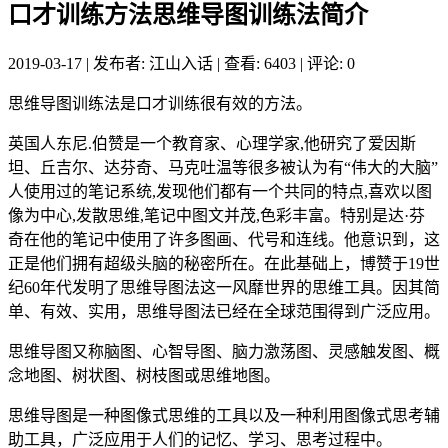
口才训练方法思维导图训练法简介
2019-03-17
|
发布者: 江山入话
|
查看: 6403
|
评论: 0
思维导图训练法是口才训练很有效的方法。
英国人东尼.伯赞是一个教育家、心理学家,他研究了爱因斯
坦、丘吉尔、达芬奇、马克吐温等很多被认为有“伟大的大脑”
人使用过的笔记系统,发现他们都有一个共同的特点,喜欢以图
像为中心,发散思维,笔记中图文并茂,色彩丰富。特别是达·芬
奇在他的笔记中使用了许多图画、代号和连线。他意识到，这
正是他们拥有超级头脑的秘密所在。在此基础上，博赞于19世
纪60年代发明了思维导图法这一风靡世界的思维工具。因其简
单、有效、实用，思维导图法已经在全球范围得到广泛应用。
思维导图又称脑图、心智导图、脑力激荡图、灵感触发图、概
念地图、树状图、树枝图或思维地图。
思维导图是一种图像式思维的工具以及一种利用图像式思考辅
助工具，广泛应用于人们的记忆、学习、思考过程中。