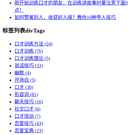
刚开始训练口才的朋友，在训练讲故事时要注意下面9
点！
如何赞美别人，收获好人缘？教你10种夸人技巧
标签列表
divTags
口才训练方法
(24)
口才训练
(76)
口才训练理论
(5)
说话技巧
(33)
幽默
(4)
开场白
(5)
口才
(30)
形容词
(81)
聊天技巧
(16)
社交口才
(6)
口才培训
(7)
恋爱技巧
(43)
恋爱宝典
(23)