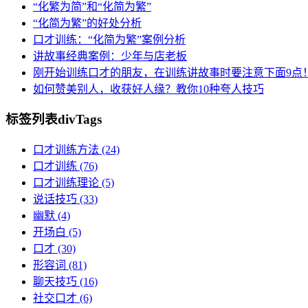
“化繁为简”和“化简为繁”
“化简为繁”的好处分析
口才训练：“化简为繁”案例分析
讲故事经典案例：少年与店老板
刚开始训练口才的朋友，在训练讲故事时要注意下面9点
如何赞美别人，收获好人缘？教你10种夸人技巧
标签列表
divTags
口才训练方法
(24)
口才训练
(76)
口才训练理论
(5)
说话技巧
(33)
幽默
(4)
开场白
(5)
口才
(30)
形容词
(81)
聊天技巧
(16)
社交口才
(6)