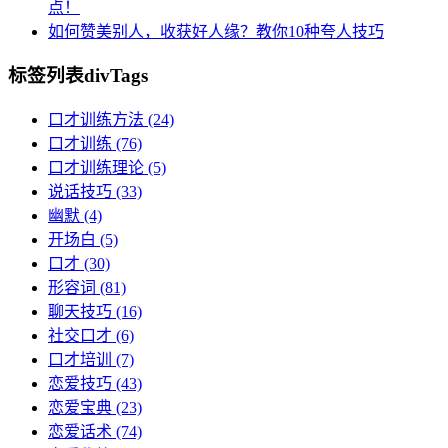
点！
如何赞美别人，收获好人缘？教你10种夸人技巧
标签列表
divTags
口才训练方法
(24)
口才训练
(76)
口才训练理论
(5)
说话技巧
(33)
幽默
(4)
开场白
(5)
口才
(30)
形容词
(81)
聊天技巧
(16)
社交口才
(6)
口才培训
(7)
恋爱技巧
(43)
恋爱宝典
(23)
恋爱话术
(74)