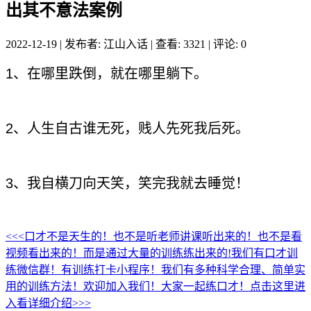
出其不意法案例
2022-12-19
|
发布者: 江山入话
|
查看: 3321
|
评论: 0
1、在哪里跌倒，就在哪里躺下。
2、人生自古谁无死，贱人先死我后死。
3、我自横刀向天笑，笑完我就去睡觉！
<<<口才不是天生的！也不是听老师讲课听出来的！也不是看
视频看出来的！而是通过大量的训练练出来的!我们有口才训
练微信群！有训练打卡小程序！我们有多种科学合理、简单实
用的训练方法！欢迎加入我们！大家一起练口才！点击这里进
入看详细介绍>>>