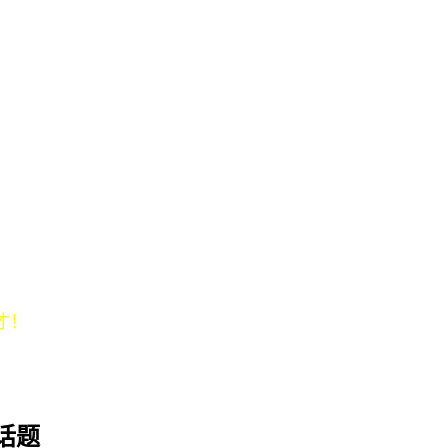
才！
话题