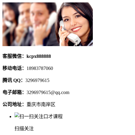
客服微信：kcpx888888
移动电话：
18983787060
腾讯 QQ：
3296979615
电子邮箱：
3296979615@qq.com
公司地址：
重庆市南岸区
扫描关注