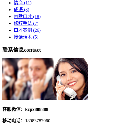
情商
(11)
成语
(8)
幽默口才
(18)
修辞手法
(7)
口才案例
(26)
接话话术
(5)
联系信息
contact
客服微信：kcpx888888
移动电话：
18983787060