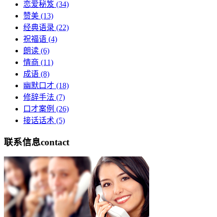
恋爱秘笈
(34)
赞美
(13)
经典语录
(22)
祝福语
(4)
朗读
(6)
情商
(11)
成语
(8)
幽默口才
(18)
修辞手法
(7)
口才案例
(26)
接话话术
(5)
联系信息
contact