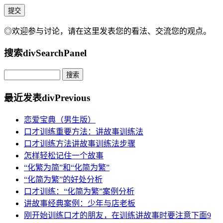
◎欢迎参与讨论，请在这里发表您的看法、交流您的观点。
搜索
divSearchPanel
最近发表
divPrevious
恋爱宝典（男生版）
口才训练重要方法：讲故事训练法
口才训练方法讲故事训练法步骤
怎样轻松记住一个故事
“化繁为简”和“化简为繁”
“化简为繁”的好处分析
口才训练：“化简为繁”案例分析
讲故事经典案例：少年与店老板
刚开始训练口才的朋友，在训练讲故事时要注意下面9