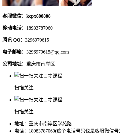
客服微信：kcpx888888
移动电话：
18983787060
腾讯 QQ：
3296979615
电子邮箱：
3296979615@qq.com
公司地址：
重庆市南岸区
扫描关注
扫描关注
地址：重庆市南岸区学苑路
电话：18983787060(这个电话号码也是客服微信号）