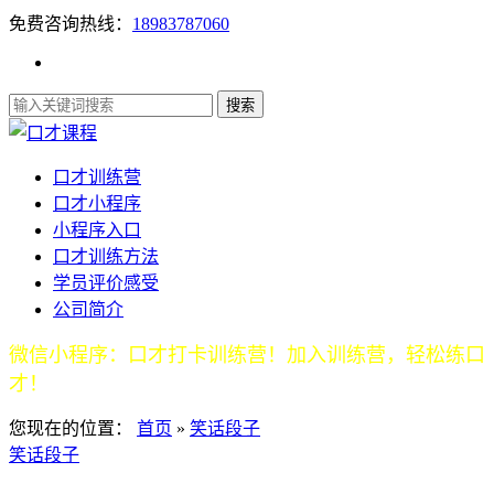
免费咨询热线：
18983787060
口才训练营
口才小程序
小程序入口
口才训练方法
学员评价感受
公司简介
微信小程序：口才打卡训练营！加入训练营，轻松练口
才！
您现在的位置：
首页
»
笑话段子
笑话段子