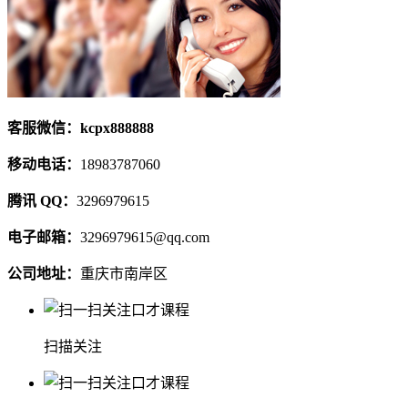
客服微信：kcpx888888
移动电话：
18983787060
腾讯 QQ：
3296979615
电子邮箱：
3296979615@qq.com
公司地址：
重庆市南岸区
扫描关注