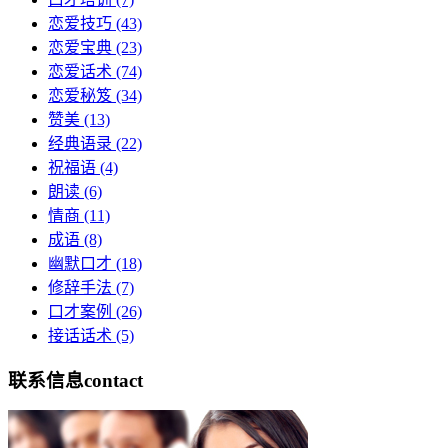
恋爱技巧
(43)
恋爱宝典
(23)
恋爱话术
(74)
恋爱秘笈
(34)
赞美
(13)
经典语录
(22)
祝福语
(4)
朗读
(6)
情商
(11)
成语
(8)
幽默口才
(18)
修辞手法
(7)
口才案例
(26)
接话话术
(5)
联系信息
contact