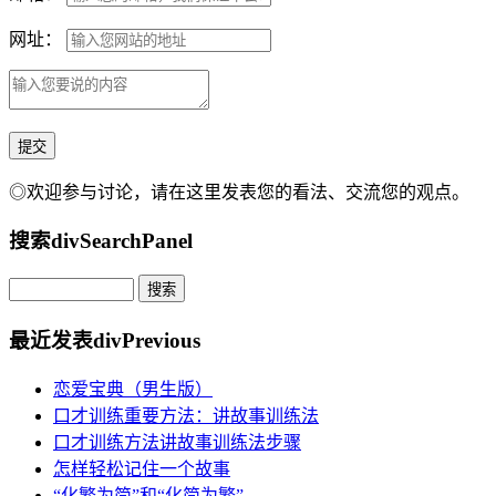
网址：
◎欢迎参与讨论，请在这里发表您的看法、交流您的观点。
搜索
divSearchPanel
最近发表
divPrevious
恋爱宝典（男生版）
口才训练重要方法：讲故事训练法
口才训练方法讲故事训练法步骤
怎样轻松记住一个故事
“化繁为简”和“化简为繁”