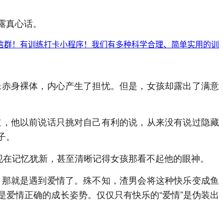
露真心话。
微信群！有训练打卡小程序！我们有多种科学合理、简单实用的训
像赤身裸体，内心产生了担忧。但是，女孩却露出了满意
道，他以前说话只挑对自己有利的说，从来没有说过隐藏
子。
现在记忆犹新，甚至清晰记得女孩那看不起他的眼神。
，那就是遇到爱情了。殊不知，渣男会将这种快乐变成鱼
爱情正确的成长姿势。仅仅只有快乐的“爱情”是伪装出