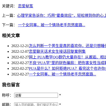
关键词：
恋爱秘笈
上一篇：
心理学家告诉你：巧用“霍桑效应”，轻松撩到你的心
下一篇：
一个女同事，被一个情场老手忽悠套路...
相关文章
2022-12-21
怎么判断一个男生是真的喜欢你，还是只想睡
2022-12-07
恋爱聊天话术女生接话回复案例集
2022-02-27
网上 PUA教学QQ群仍大量存在！从邂逅、
2022-02-27
不良“PUA学”里的财色骗局：把伤害女性当成
2022-02-27
PUA是什么？如何拒绝PUA？看完这个也许
2022-02-27
一个女同事，被一个情场老手忽悠套路...
我也留言
称呼：
*
邮箱：
*