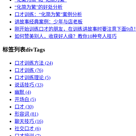
“化简为繁”的好处分析
口才训练：“化简为繁”案例分析
讲故事经典案例：少年与店老板
刚开始训练口才的朋友，在训练讲故事时要注意下面9点
如何赞美别人，收获好人缘？教你10种夸人技巧
标签列表
divTags
口才训练方法
(24)
口才训练
(76)
口才训练理论
(5)
说话技巧
(33)
幽默
(4)
开场白
(5)
口才
(30)
形容词
(81)
聊天技巧
(16)
社交口才
(6)
口才培训
(7)