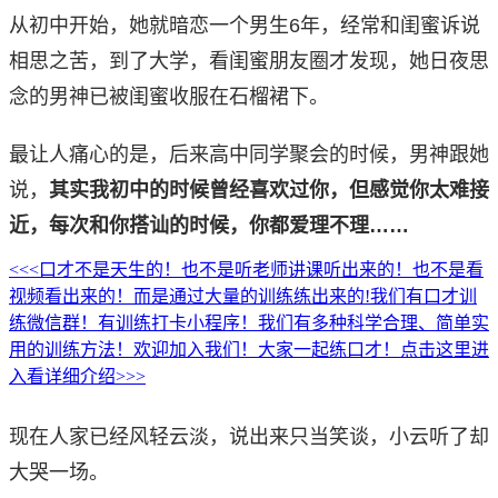
从初中开始，她就暗恋一个男生6年，经常和闺蜜诉说
相思之苦，到了大学，看闺蜜朋友圈才发现，她日夜思
念的男神已被闺蜜收服在石榴裙下。
最让人痛心的是，后来高中同学聚会的时候，男神跟她
说，
其实我初中的时候曾经喜欢过你，但感觉你太难接
近，每次和你搭讪的时候，你都爱理不理……
<<<口才不是天生的！也不是听老师讲课听出来的！也不是看
视频看出来的！而是通过大量的训练练出来的!我们有口才训
练微信群！有训练打卡小程序！我们有多种科学合理、简单实
用的训练方法！欢迎加入我们！大家一起练口才！点击这里进
入看详细介绍>>>
现在人家已经风轻云淡，说出来只当笑谈，小云听了却
大哭一场。