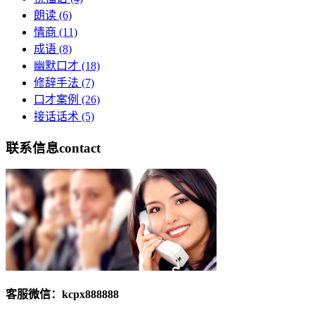
朗读
(6)
情商
(11)
成语
(8)
幽默口才
(18)
修辞手法
(7)
口才案例
(26)
接话话术
(5)
联系信息
contact
客服微信：kcpx888888