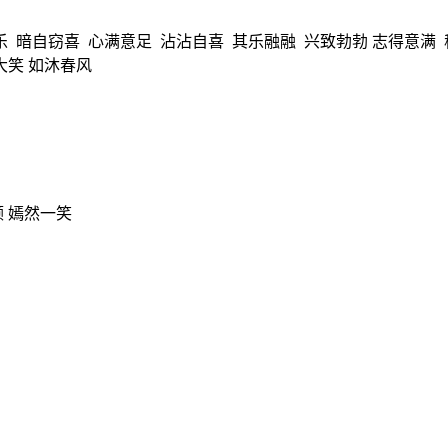
乐 暗自窃喜 心满意足 沾沾自喜 其乐融融 兴致勃勃 志得意满 
大笑 如沐春风
颤 嫣然一笑