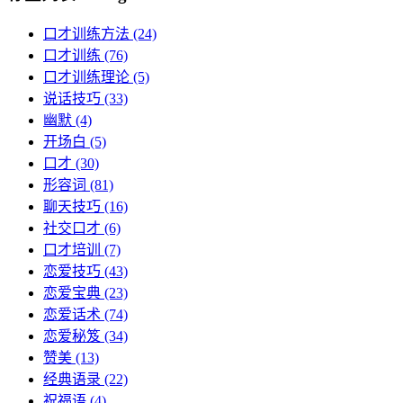
口才训练方法
(24)
口才训练
(76)
口才训练理论
(5)
说话技巧
(33)
幽默
(4)
开场白
(5)
口才
(30)
形容词
(81)
聊天技巧
(16)
社交口才
(6)
口才培训
(7)
恋爱技巧
(43)
恋爱宝典
(23)
恋爱话术
(74)
恋爱秘笈
(34)
赞美
(13)
经典语录
(22)
祝福语
(4)