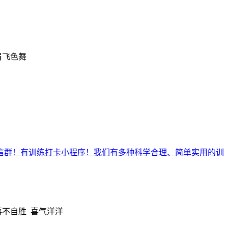
眉飞色舞
微信群！有训练打卡小程序！我们有多种科学合理、简单实用的训
喜不自胜 喜气洋洋