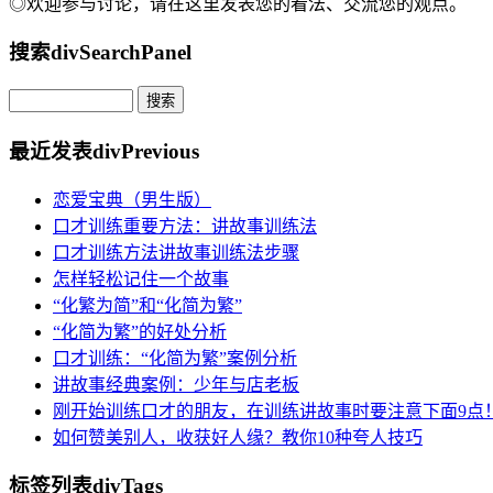
◎欢迎参与讨论，请在这里发表您的看法、交流您的观点。
搜索
divSearchPanel
最近发表
divPrevious
恋爱宝典（男生版）
口才训练重要方法：讲故事训练法
口才训练方法讲故事训练法步骤
怎样轻松记住一个故事
“化繁为简”和“化简为繁”
“化简为繁”的好处分析
口才训练：“化简为繁”案例分析
讲故事经典案例：少年与店老板
刚开始训练口才的朋友，在训练讲故事时要注意下面9点
如何赞美别人，收获好人缘？教你10种夸人技巧
标签列表
divTags