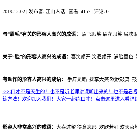
2019-12-02
|
发布者: 江山入话
|
查看: 4157
|
评论: 0
与“眉毛”有关的形容人高兴的成语：
眉飞眼笑 眉花眼笑 眉欢眼
关于“脸”的形容人高兴的成语：
喜笑颜开 笑逐颜开 满脸喜色 
有动作的形容人高兴的成语：
手舞足蹈 抚掌大笑 欢欣鼓舞 鼓
<<<口才不是天生的！也不是听老师讲课听出来的！也不是看
练方法！欢迎加入我们！大家一起练口才！点击这里进入看详细
形容人非常高兴的成语：
大喜过望 得意忘形 欢欣若狂 欢天喜