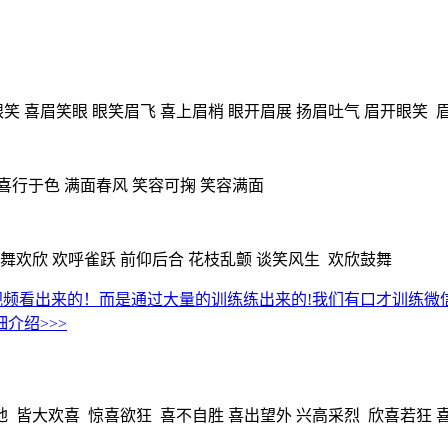
笑 喜眉笑眼 眼笑眉飞 喜上眉梢 眼开眉展 扬眉吐气 眉开眼笑 
喜行于色 满面春风 笑容可掬 笑容满面
舞欢欣 欢呼雀跃 前仰后合 花枝乱颤 谈笑风生 欢欣鼓舞
视频看出来的！而是通过大量的训练练出来的!我们有口才训练
介绍>>>
地 皆大欢喜 惊喜欲狂 喜不自胜 喜出望外 兴高采烈 欣喜若狂 