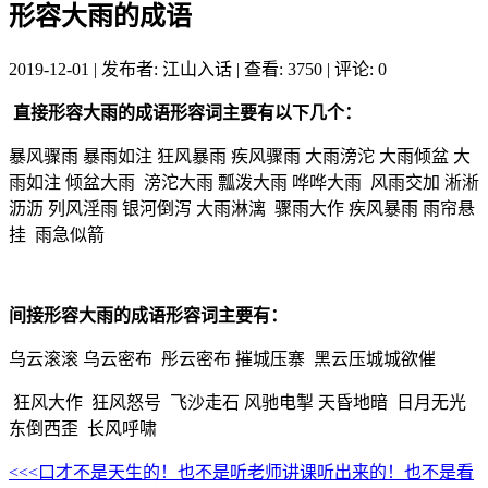
形容大雨的成语
2019-12-01
|
发布者: 江山入话
|
查看: 3750
|
评论: 0
直接形容大雨的成语形容词主要有以下几个：
暴风骤雨 暴雨如注 狂风暴雨 疾风骤雨 大雨滂沱 大雨倾盆 大
雨如注 倾盆大雨 滂沱大雨 瓢泼大雨 哗哗大雨 风雨交加 淅淅
沥沥 列风淫雨 银河倒泻 大雨淋漓 骤雨大作 疾风暴雨 雨帘悬
挂 雨急似箭
间接形容大雨的成语形容词主要有：
乌云滚滚 乌云密布 彤云密布 摧城压寨 黑云压城城欲催
狂风大作 狂风怒号 飞沙走石 风驰电掣 天昏地暗 日月无光
东倒西歪 长风呼啸
<<<口才不是天生的！也不是听老师讲课听出来的！也不是看