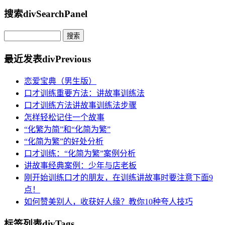
搜索
divSearchPanel
最近发表
divPrevious
恋爱宝典（男生版）
口才训练重要方法：讲故事训练法
口才训练方法讲故事训练法步骤
怎样轻松记住一个故事
“化繁为简”和“化简为繁”
“化简为繁”的好处分析
口才训练：“化简为繁”案例分析
讲故事经典案例：少年与店老板
刚开始训练口才的朋友，在训练讲故事时要注意下面9
点！
如何赞美别人，收获好人缘？教你10种夸人技巧
标签列表
divTags