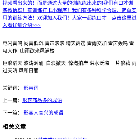
视频看出来的！而是通过大量的训练练出来的!我们有口才训
练微信群！有训练打卡小程序！我们有多种科学合理、简单实
用的训练方法！欢迎加入我们！大家一起练口才！点击这里进
入看详细介绍>>>
电闪雷鸣 闷雷低沉 雷声滚滚 晴天霹雳 雷雨交加 雷声轰鸣 雷
电大作 山雨欲来风满楼
巨浪滔天 波涛汹涌 白浪掀天 惊淘拍岸 洪水泛滥 一片狼藉 雨
过天晴 风和日丽
关键词：
形容词
上一篇：
形容商品多的成语
下一篇：
形容人高兴的成语
相关文章