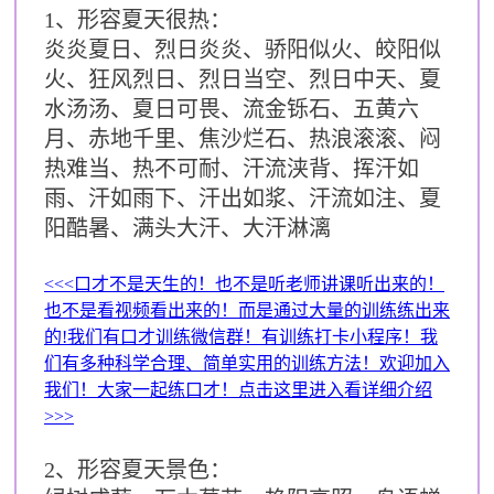
1、形容夏天很热：
炎炎夏日、烈日炎炎、骄阳似火、皎阳似
火、狂风烈日、烈日当空、烈日中天、夏
水汤汤、夏日可畏、流金铄石、五黄六
月、赤地千里、焦沙烂石、热浪滚滚、闷
热难当、热不可耐、汗流浃背、挥汗如
雨、汗如雨下、汗出如浆、汗流如注、夏
阳酷暑、满头大汗、大汗淋漓
<<<口才不是天生的！也不是听老师讲课听出来的！
也不是看视频看出来的！而是通过大量的训练练出来
的!我们有口才训练微信群！有训练打卡小程序！我
们有多种科学合理、简单实用的训练方法！欢迎加入
我们！大家一起练口才！点击这里进入看详细介绍
>>>
2、形容夏天景色：