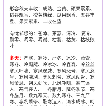
形容秋天丰收：成熟、金黄、硕果累累、
稻谷飘香、橙黄桔绿、瓜果飘香、五谷丰
登、果实累累、丰收在望
有忧郁感的：苍凉、萧瑟、清冷、凄冷、
飘零、凋零、凋谢、枯萎、枯黄、枯枝败
叶
冬天：
严寒、寒冷、严冬、冰冷、萧索、
寒冬、冷飕飕、冷冰冰、冷森森、冷丝丝
寒风呼啸、寒风逞威、寒风悲号、寒风怒
号、寒风凛冽、寒风刺骨、寒风彻骨、寒
风萧瑟、朔风劲吹、
北风呼啸、寒气逼
人、寒气袭人、十冬腊月、隆冬季节、寒
冬腊月、数九寒天、数九寒冬、三九严
寒、凛冽萧条、酷寒迫人、滴水成冰、呵