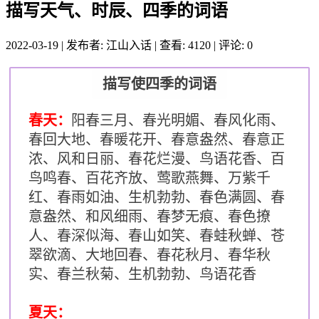
描写天气、时辰、四季的词语
2022-03-19
|
发布者: 江山入话
|
查看: 4120
|
评论: 0
描写使四季的词语
春天：
阳春三月、春光明媚、春风化雨、
春回大地、春暖花开、春意盎然、春意正
浓、风和日丽、春花烂漫、鸟语花香、百
鸟鸣春、百花齐放、莺歌燕舞、万紫千
红、春雨如油、生机勃勃、春色满圆、春
意盎然、和风细雨、春梦无痕、春色撩
人、春深似海、春山如笑、春蛙秋蝉、苍
翠欲滴、大地回春、春花秋月、春华秋
实、春兰秋菊、生机勃勃、鸟语花香
夏天：