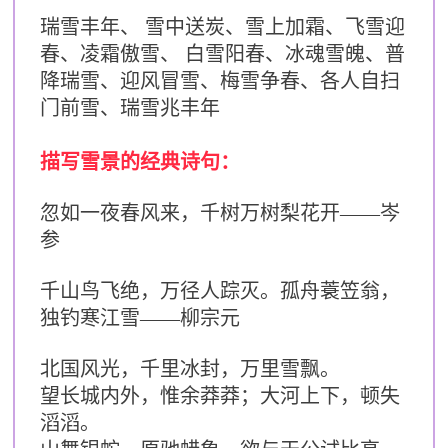
瑞雪丰年、 雪中送炭、雪上加霜、飞雪迎
春、凌霜傲雪、 白雪阳春、
冰魂雪魄、普
降瑞雪、迎风冒雪、梅雪争春、各人自扫
门前雪、瑞雪兆丰年
描写雪景的经典诗句：
忽如一夜春风来，千树万树梨花开——岑
参
千山鸟飞绝，万径人踪灭。孤舟蓑笠翁，
独钓寒江雪——柳宗元
北国风光，千里冰封，万里雪飘。
望长城内外，惟余莽莽；大河上下，顿失
滔滔。