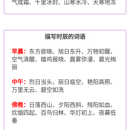
气成霜、千里冰封、山寒水冷、天寒地冻
描写时辰的词语
早晨：
东方欲晓、旭日东升、万物初醒、
空气清醒、雄鸡报晓、晨雾弥漫、晨光绚
丽
中午：
烈日当头、丽日临空、艳阳高照、
万里无云、碧空如洗
傍晚：
日落西山、夕阳西斜、残阳如血、
炊烟四起、百鸟归林、华灯初上、夜幕低
垂