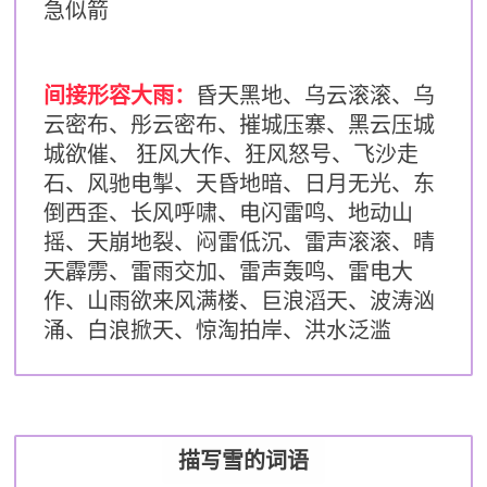
急似箭
间接形容大雨：
昏天黑地、乌云滚滚、乌
云密布、彤云密布、摧城压寨、黑云压城
城欲催、 狂风大作、
狂风怒号、飞沙走
石、风驰电掣、天昏地暗、日月无光、东
倒西歪、长风呼啸、电闪雷鸣、地动山
摇、天崩地裂、闷雷低沉、雷声滚滚、晴
天霹雳、雷雨交加、雷声轰鸣、雷电大
作、山雨欲来风满楼、巨浪滔天、波涛汹
涌、白浪掀天、惊淘拍岸、洪水泛滥
描写雪的词语