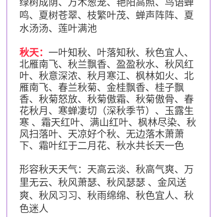
绿树成荫、万木葱茏、艳阳高照、鸟语蝉
鸣、夏树苍翠、枝繁叶茂、蝉声阵阵、夏
水汤汤、莲叶满池
秋天：
一叶知秋、叶落知秋、秋色宜人、
北雁南飞、秋兰飘香、盈盈秋水、秋风红
叶、秋意深浓、秋月寒江、枫林如火、北
雁南飞、春兰秋菊、金桂飘香、桂子飘
香、秋菊怒放、秋菊傲霜、秋菊傲骨、春
花秋月、寒蝉凄切（深秋季节）、玉露生
寒 、霜天红叶、满山红叶、枫林尽染、秋
风扫落叶、天凉好个秋、无边落木萧萧
下、霜叶红于二月花、秋水共长天一色
形容秋天天气：
天高云淡、秋高气爽、万
里无云、秋风萧瑟、秋风瑟瑟 、金风送
爽、秋风习习、秋雨绵绵、秋色宜人、秋
色迷人