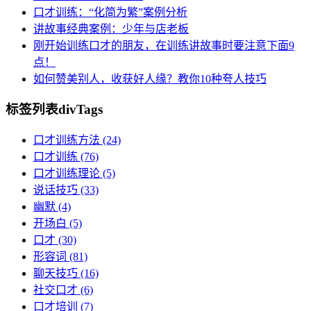
口才训练：“化简为繁”案例分析
讲故事经典案例：少年与店老板
刚开始训练口才的朋友，在训练讲故事时要注意下面9
点！
如何赞美别人，收获好人缘？教你10种夸人技巧
标签列表
divTags
口才训练方法
(24)
口才训练
(76)
口才训练理论
(5)
说话技巧
(33)
幽默
(4)
开场白
(5)
口才
(30)
形容词
(81)
聊天技巧
(16)
社交口才
(6)
口才培训
(7)