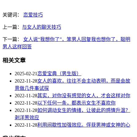
关键词：
恋爱技巧
上一篇：
与女人的聊天技巧
下一篇：
女人说“我想你了”，笨男人回复我也想你了，聪明
男人这样回答
相关文章
2025-02-21
恋爱宝典（男生版）
2022-11-28
女人的喜欢，往往不会主动表明，而是会故
意做几件事试探
2022-11-28
其实，对你没有感觉的女人，才会这样对你
2022-11-28
以下任何一条，都表示女生不喜欢你
2022-11-28
如何调动女生的情绪，让彼此的感情升温？
剥洋葱效应
2022-11-28
利用间歇性加强效应。俘获男神或女神的心