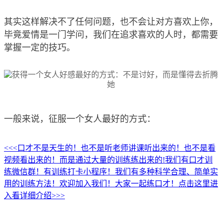
其实这样解决不了任何问题，也不会让对方喜欢上你，
毕竟爱情是一门学问，我们在追求喜欢的人时，都需要
掌握一定的技巧。
一般来说，征服一个女人最好的方式：
<<<口才不是天生的！也不是听老师讲课听出来的！也不是看
视频看出来的！而是通过大量的训练练出来的!我们有口才训
练微信群！有训练打卡小程序！我们有多种科学合理、简单实
用的训练方法！欢迎加入我们！大家一起练口才！点击这里进
入看详细介绍>>>