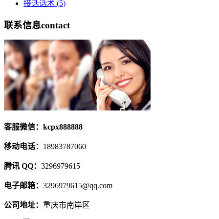
接话话术
(5)
联系信息
contact
客服微信：kcpx888888
移动电话：
18983787060
腾讯 QQ：
3296979615
电子邮箱：
3296979615@qq.com
公司地址：
重庆市南岸区