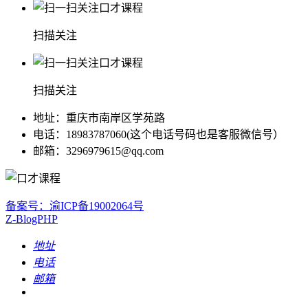
扫描关注
扫描关注
地址：重庆市南岸区学苑路
电话：18983787060(这个电话号码也是客服微信号）
邮箱：3296979615@qq.com
备案号：渝ICP备19002064号
Z-BlogPHP
地址
电话
邮箱