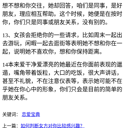
想不想和你交往，她却回答，咱们是同事，是好
朋友，理应相互帮助。这个时候，她便是在按时
你，你们只是同事或朋友关系，没有别的。
13、女孩会拒绝你的一些请求，比如周末一起出
去游玩，闲暇一起去逛街等表明她不想和你在一
起，说明她不喜欢你，想和你保持距离。
14本来爱干净爱漂亮的她最近在你面前表现的邋
遢，嘴角带着饭粒，大口的吃饭，很大声讲话，
甚至不礼貌，不在注意仪表等，表示她可能不在
乎她在你心中的形象，你们只会是目前的简单的
朋友关系。
关键词：
恋爱宝典
上一篇：
如何判断女方对你比较感兴趣？