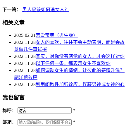
下一篇：
男人应该如何追女人？
相关文章
2025-02-21
恋爱宝典（男生版）
2022-11-28
女人的喜欢，往往不会主动表明，而是会故
意做几件事试探
2022-11-28
其实，对你没有感觉的女人，才会这样对你
2022-11-28
以下任何一条，都表示女生不喜欢你
2022-11-28
如何调动女生的情绪，让彼此的感情升温？
剥洋葱效应
2022-11-28
利用间歇性加强效应。俘获男神或女神的心
我也留言
称呼：
*
邮箱：
*