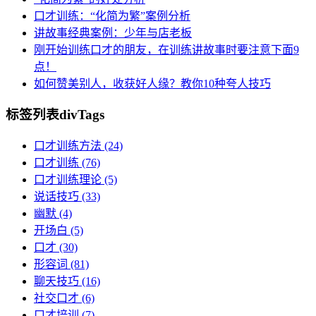
口才训练：“化简为繁”案例分析
讲故事经典案例：少年与店老板
刚开始训练口才的朋友，在训练讲故事时要注意下面9
点！
如何赞美别人，收获好人缘？教你10种夸人技巧
标签列表
divTags
口才训练方法
(24)
口才训练
(76)
口才训练理论
(5)
说话技巧
(33)
幽默
(4)
开场白
(5)
口才
(30)
形容词
(81)
聊天技巧
(16)
社交口才
(6)
口才培训
(7)