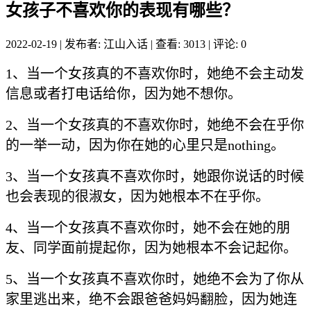
女孩子不喜欢你的表现有哪些？
2022-02-19
|
发布者: 江山入话
|
查看: 3013
|
评论: 0
1、当一个女孩真的不喜欢你时，她绝不会主动发
信息或者打电话给你，因为她不想你。
2、当一个女孩真的不喜欢你时，她绝不会在乎你
的一举一动，因为你在她的心里只是nothing。
3、当一个女孩真不喜欢你时，她跟你说话的时候
也会表现的很淑女，因为她根本不在乎你。
4、当一个女孩真不喜欢你时，她不会在她的朋
友、同学面前提起你，因为她根本不会记起你。
5、当一个女孩真不喜欢你时，她绝不会为了你从
家里逃出来，绝不会跟爸爸妈妈翻脸，因为她连