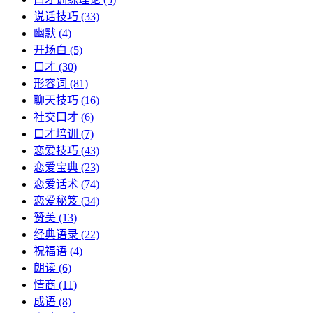
说话技巧
(33)
幽默
(4)
开场白
(5)
口才
(30)
形容词
(81)
聊天技巧
(16)
社交口才
(6)
口才培训
(7)
恋爱技巧
(43)
恋爱宝典
(23)
恋爱话术
(74)
恋爱秘笈
(34)
赞美
(13)
经典语录
(22)
祝福语
(4)
朗读
(6)
情商
(11)
成语
(8)