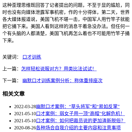
这种歪理思维既回答了记者提出的问题，不至于显的尴尬，同
时也没有向媒体泄露军事机密，作的十分得体，第二天，世界
各大媒体报道说，美国飞机不堪一击，中国军人用竹竿子就能
把它捅下来。美国人看到这样的消息干着急没办法。但任何一
个有头脑的人都清楚，美国飞机再怎么着也不可能用竹竿子捅
下来。
关键词：
口才训练
上一篇：
怎样轻松说服对方？用类比法试试！
下一篇：
幽默口才训练案例分析：称体重排座次
相关文章
2022-03-28
幽默口才案例：“草头将军”和“易如反掌”
2021-05-10
口才案例：弱女子用一顶“高帽”化解危机！
2021-05-10
口才案例：如何把裁员说的更加清新脱俗？
2020-08-26
各种场合自我介绍的主要内容和注意事项