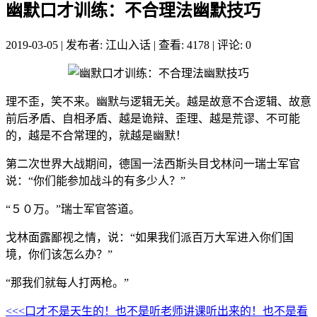
幽默口才训练：不合理法幽默技巧
2019-03-05
|
发布者: 江山入话
|
查看: 4178
|
评论: 0
理不歪，笑不来。幽默与逻辑无关。越是故意不合逻辑、故意
前后矛盾、自相矛盾、越是诡辩、歪理、越是荒谬、不可能
的，越是不合常理的，就越是幽默！
第二次世界大战期间，德国一法西斯头目戈林问一瑞士军官
说：“你们能参加战斗的有多少人？”
“５０万。”瑞士军官答道。
戈林面露鄙视之情，说：“如果我们派百万大军进入你们国
境，你们该怎么办？”
“那我们就每人打两枪。”
<<<口才不是天生的！也不是听老师讲课听出来的！也不是看