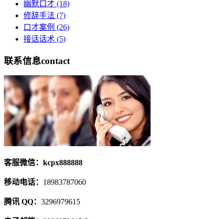
幽默口才
(18)
修辞手法
(7)
口才案例
(26)
接话话术
(5)
联系信息
contact
客服微信：kcpx888888
移动电话：
18983787060
腾讯 QQ：
3296979615