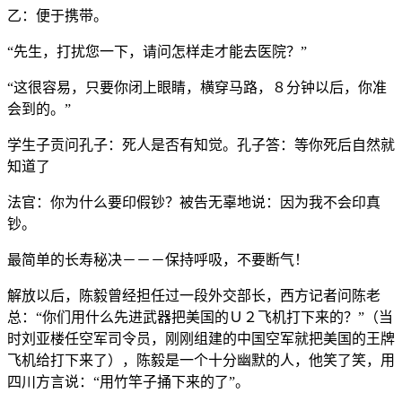
乙：便于携带。
“先生，打扰您一下，请问怎样走才能去医院？”
“这很容易，只要你闭上眼睛，横穿马路，８分钟以后，你准
会到的。”
学生子贡问孔子：死人是否有知觉。孔子答：等你死后自然就
知道了
法官：你为什么要印假钞？被告无辜地说：因为我不会印真
钞。
最简单的长寿秘决－－－保持呼吸，不要断气！
解放以后，陈毅曾经担任过一段外交部长，西方记者问陈老
总：“你们用什么先进武器把美国的Ｕ２飞机打下来的？”（当
时刘亚楼任空军司令员，刚刚组建的中国空军就把美国的王牌
飞机给打下来了），陈毅是一个十分幽默的人，他笑了笑，用
四川方言说：“用竹竿子捅下来的了”。