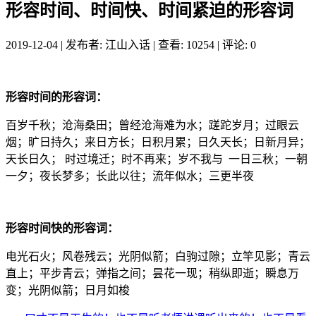
形容时间、时间快、时间紧迫的形容词
2019-12-04
|
发布者: 江山入话
|
查看: 10254
|
评论: 0
形容时间的形容词：
百岁千秋；沧海桑田；曾经沧海难为水；蹉跎岁月；过眼云
烟；旷日持久；来日方长；日积月累；日久天长；日新月异；
天长日久； 时过境迁；时不再来；岁不我与 一日三秋；一朝
一夕；夜长梦多；长此以往；流年似水；三更半夜
形容时间快的形容词：
电光石火；风卷残云；光阴似箭；白驹过隙；立竿见影；青云
直上；平步青云；弹指之间；昙花一现；稍纵即逝；瞬息万
变；光阴似箭；日月如梭