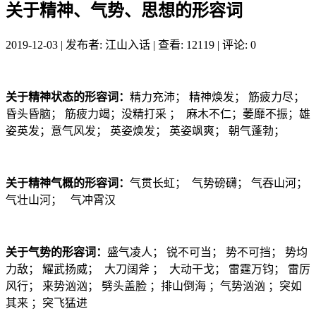
关于精神、气势、思想的形容词
2019-12-03
|
发布者: 江山入话
|
查看: 12119
|
评论: 0
关于精神状态的形容词：
精力充沛； 精神焕发； 筋疲力尽；
昏头昏脑； 筋疲力竭；没精打采 ； 麻木不仁；萎靡不振；雄
姿英发；意气风发； 英姿焕发； 英姿飒爽； 朝气蓬勃；
关于精神气概的形容词：
气贯长虹； 气势磅礴； 气吞山河；
气壮山河； 气冲霄汉
关于气势的形容词：
盛气凌人； 锐不可当； 势不可挡； 势均
力敌； 耀武扬威； 大刀阔斧 ； 大动干戈； 雷霆万钧； 雷厉
风行； 来势汹汹； 劈头盖脸 ；排山倒海 ；气势汹汹 ；突如
其来 ；突飞猛进