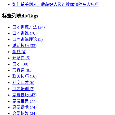
如何赞美别人，收获好人缘？教你10种夸人技巧
标签列表
divTags
口才训练方法
(24)
口才训练
(76)
口才训练理论
(5)
说话技巧
(33)
幽默
(4)
开场白
(5)
口才
(30)
形容词
(81)
聊天技巧
(16)
社交口才
(6)
口才培训
(7)
恋爱技巧
(43)
恋爱宝典
(23)
恋爱话术
(74)
恋爱秘笈
(34)