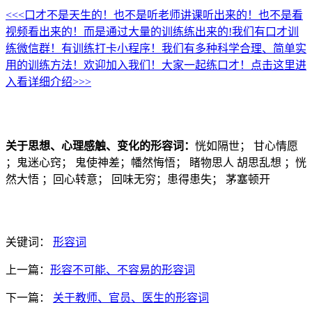
<<<口才不是天生的！也不是听老师讲课听出来的！也不是看
视频看出来的！而是通过大量的训练练出来的!我们有口才训
练微信群！有训练打卡小程序！我们有多种科学合理、简单实
用的训练方法！欢迎加入我们！大家一起练口才！点击这里进
入看详细介绍>>>
关于思想、心理感触、变化的形容词：
恍如隔世； 甘心情愿
；鬼迷心窍； 鬼使神差；幡然悔悟； 睹物思人 胡思乱想 ；恍
然大悟 ；回心转意； 回味无穷；患得患失； 茅塞顿开
关键词：
形容词
上一篇：
形容不可能、不容易的形容词
下一篇：
关于教师、官员、医生的形容词