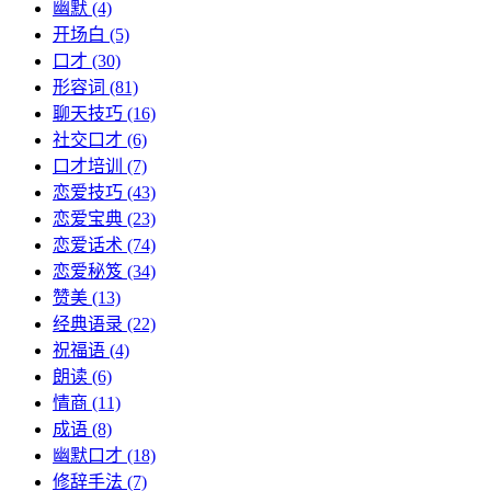
幽默
(4)
开场白
(5)
口才
(30)
形容词
(81)
聊天技巧
(16)
社交口才
(6)
口才培训
(7)
恋爱技巧
(43)
恋爱宝典
(23)
恋爱话术
(74)
恋爱秘笈
(34)
赞美
(13)
经典语录
(22)
祝福语
(4)
朗读
(6)
情商
(11)
成语
(8)
幽默口才
(18)
修辞手法
(7)